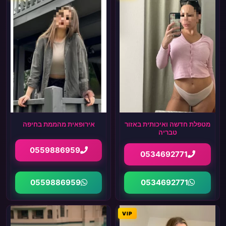
מטפלת חדשה ואיכותית באזור
אירופאית מהממת בחיפה
טבריה
0559886959
0534692771
0559886959
0534692771
VIP