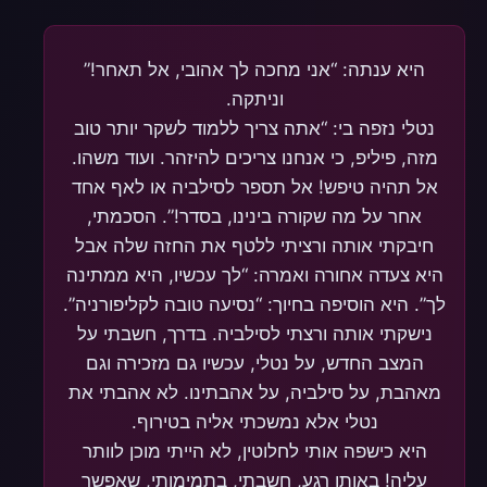
היא ענתה: “אני מחכה לך אהובי, אל תאחר!”
וניתקה.
נטלי נזפה בי: “אתה צריך ללמוד לשקר יותר טוב
מזה, פיליפ, כי אנחנו צריכים להיזהר. ועוד משהו.
אל תהיה טיפש! אל תספר לסילביה או לאף אחד
אחר על מה שקורה בינינו, בסדר!”. הסכמתי,
חיבקתי אותה ורציתי ללטף את החזה שלה אבל
היא צעדה אחורה ואמרה: “לך עכשיו, היא ממתינה
לך”. היא הוסיפה בחיוך: “נסיעה טובה לקליפורניה”.
נישקתי אותה ורצתי לסילביה. בדרך, חשבתי על
המצב החדש, על נטלי, עכשיו גם מזכירה וגם
מאהבת, על סילביה, על אהבתינו. לא אהבתי את
נטלי אלא נמשכתי אליה בטירוף.
היא כישפה אותי לחלוטין, לא הייתי מוכן לוותר
עליה! באותו רגע, חשבתי, בתמימותי, שאפשר