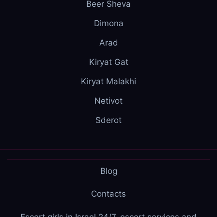
Beer Sheva
Dimona
Arad
Kiryat Gat
Kiryat Malakhi
Netivot
Sderot
Blog
Contacts
Escort girls in Israel 24/7, escort services and