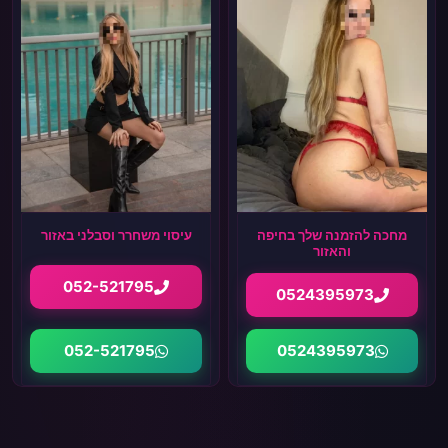
מחכה להזמנה שלך בחיפה
עיסוי משחרר וסבלני באזור
והאזור
052-521795
0524395973
052-521795
0524395973