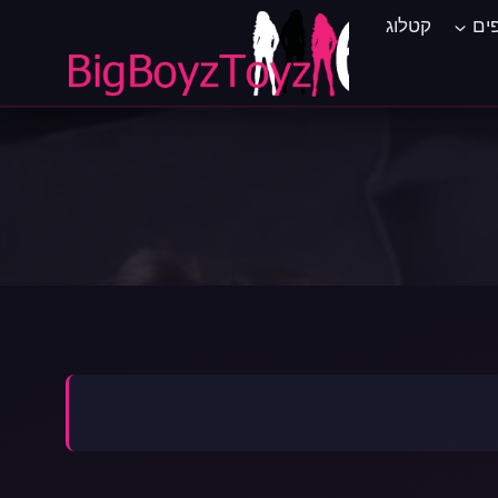
ים
קטלוג