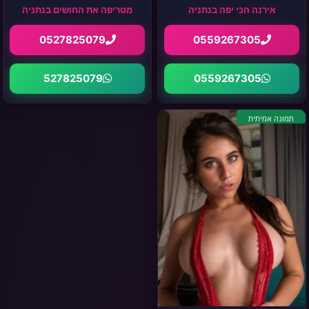
אירנה הכי יפה בנתניה
מטריפה את החושים בנתניה
0527825079
0559267305
527825079
0559267305
תמונה אמיתית