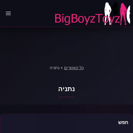
Ski
t
conten
כל האזורים
»
נתניה
נתניה
חפש