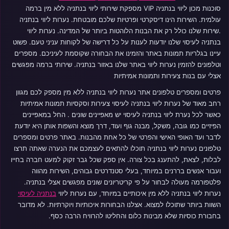
סוכנות מכון ליווי בנתניה VIP מספקת שירותי ליווי בנתניה ללא מין ברמה
עולמית. השירות הינו דיסקרטי ופרטיות שלכם מובטחת. נערות ליווי בנתניה
.שירות שלנו כולל רק את הבנות הלוהטות ביותר של המדינה. נערות ליווי
בנתניה לעיסוי שלנו יודעות לענות על כל דרישה של לקוחות עניני טעם. פשוט
עיינו בגלריות תמונות באתר והזמינו את הבחורה שקוסמת לעיניכם. מספרים
וטלפונים להזמין נערות ליווי באתר שלנו באזור בנתניה. שירותי ברמה מפגשים
אצלי עם בנות צעירות ותמונות אמיתיות
פרטים ומספרים טלפונים אתר נערות ליווי בנתניה ללא מין מספק לכם מגוון
רחב מאוד של נערות ליווי בנתניה לעיסוי צעירות וסקסיות תמונות אמיתיות
כאשר לכל נערת ליווי בנתניה לעיסוי יש מאפיינים שונים . החל במאפיינים
הפיזיים כמו גובה, משקל, מבנה גוף ועוד, דרך מוצא והשפות אותן היא יודעת
לדבר ועד האופי האישי והפרטי של כל אחת מהבנות. באתר פרטים ומספרים
טלפונים נערות ליווי בנתניה תוכלו להתאים לעצמכם את הנערה שאתה תרצו
לבלות, לצאת, להתענג בכל צורה. אין ספק שכל גבר זקוק למעט חברה בחייו
ועבור אנשים בררנים במיוחד, בעלי סטנדרטים גבוהים, השירות מהווה
פלטפורמה מעולה לבחור על פי קריטריונים שונים מפגשים אצלי בנתניה.
נערות ליווי בנתניה ללא מין איכותיים במיוחד, עם נערות ליווי
בנתניה לעיסוי
השוות ביותר שתוכלו למצוא. אצלנו הבחורות איכותיות ויוקרתיות. לא מדובר
בחבורת כוסיות שלא מבינות כלום והחליטו להרוויח הרבה כסף.