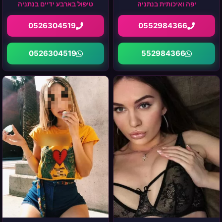
יפה ואיכותית בנתניה
טיפול בארבע ידיים בנתניה
0526304519
0552984366
0526304519
552984366