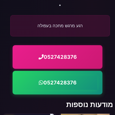
רגע מרגש מחכה בעפולה
0527428376
0527428376
מודעות נוספות