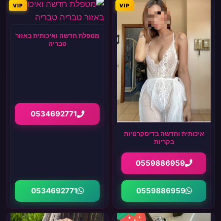
VIP
VIP
מטפלת חדשה ואיכותית באזור
טבריה
0534692771
איכותית וחדשה בדיסקרטיות
בקריות
0559886959
0534692771
0559886959