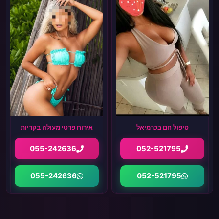
טיפול חם בכרמיאל
אירוח פרטי מעולה בקריות
055-242636
052-521795
055-242636
052-521795