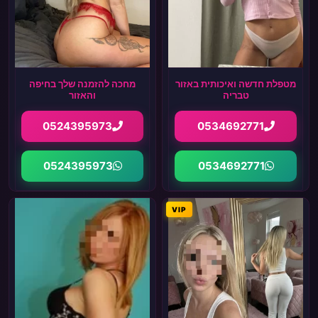
מטפלת חדשה ואיכותית באזור
מחכה להזמנה שלך בחיפה
טבריה
והאזור
0524395973
0534692771
0524395973
0534692771
VIP