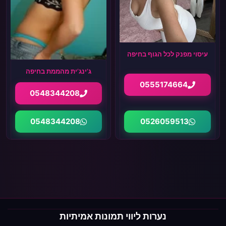
עיסוי מפנק לכל הגוף בחיפה
ג’ינג’ית מהממת בחיפה
0555174664
0548344208
0548344208
0526059513
נערות ליווי תמונות אמיתיות