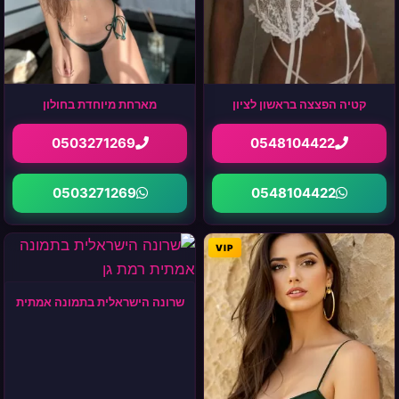
קטיה הפצצה בראשון לציון
מארחת מיוחדת בחולון
0503271269
0548104422
0503271269
0548104422
VIP
שרונה הישראלית בתמונה אמתית