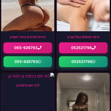
עיסוי מושלם בתל אביב
אירוח מדהים בהוד השרון
055-926793
052521796
055-926793
052521796
ליווי חם ברמת גן