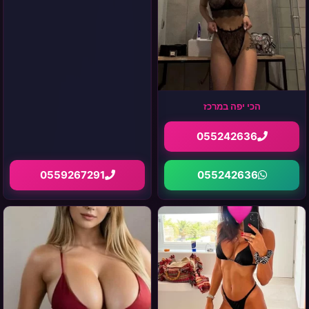
הכי יפה במרכז
055242636
0559267291
055242636