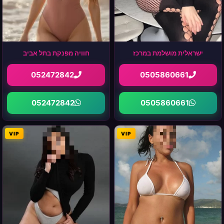
ישראלית מושלמת במרכז
חוויה מפנקת בתל אביב
052472842
0505860661
052472842
0505860661
VIP
VIP