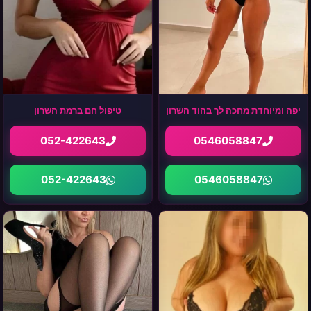
יפה ומיוחדת מחכה לך בהוד השרון
טיפול חם ברמת השרון
052-422643
0546058847
052-422643
0546058847