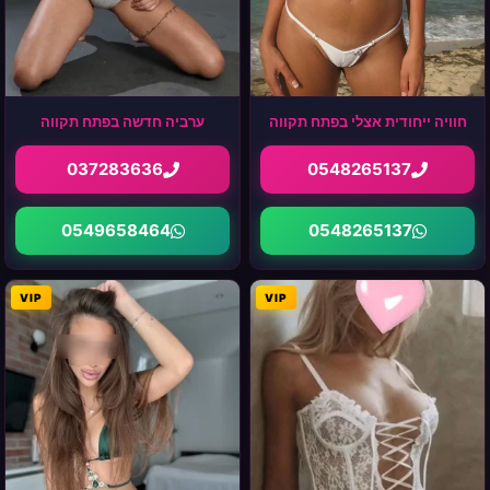
ערביה חדשה בפתח תקווה
חוויה ייחודית אצלי בפתח תקווה
037283636
0548265137
0549658464
0548265137
VIP
VIP