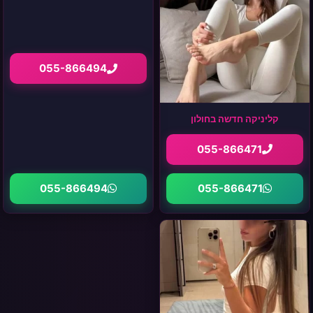
055-866494
קליניקה חדשה בחולון
055-866471
055-866494
055-866471