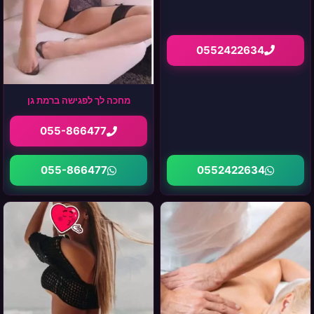
0552422634
מחכה לך לפגישה ברמת גן
055-866477
0552422634
055-866477