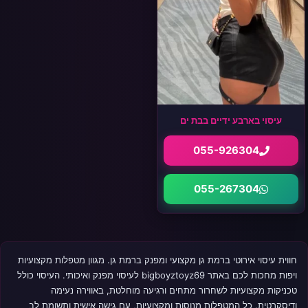
עיסוי בארבע ידיים בבת ים
055-926304
055-267304
חווית עיסוי אירוטי ברמת גן מקצועי ומפנק ברמת גן. מגוון מטפלות מקצועיות
ויפות מחכות לכם באתר bigboyztoyz69 לעיסוי מפנק ואיכותי. העיסוי כולל
טכניקות מקצועיות לשחרור מתחים ורגיעה מוחלטת, באווירה נעימה
ודיסקרטית. כל המטפלות מנוסות ומקצועיות, עם גישה אישית ותשומת לב