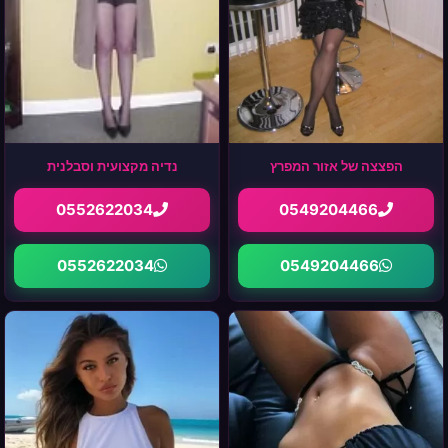
הפצצה של אזור המפרץ
נדיה מקצועית וסבלנית
0552622034
0549204466
0552622034
0549204466