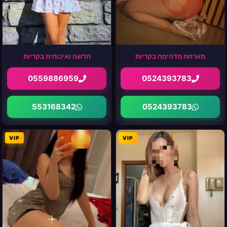
מארחת מדהימה בקריות
חדשה ואיכותית בקריות
0559886959
0524393783
553168342
0524393783
VIP
VIP