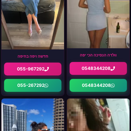
וולדה הנסיכה הכי יפה
חדשה ויפה בחיפה
0548344208
055-967292
0548344208
055-267292