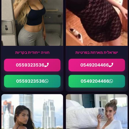
ישראלית מארחת בפרטיות
חוויה ייחודית בקריות
0559323536
0549204466
0559323536
0549204466