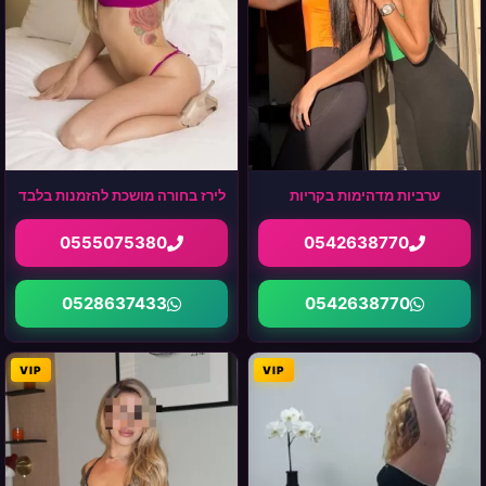
ערביות מדהימות בקריות
לירז בחורה מושכת להזמנות בלבד
0555075380
0542638770
0528637433
0542638770
VIP
VIP