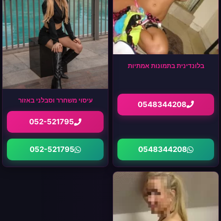
בלונדינית בתמונות אמתיות
עיסוי משחרר וסבלני באזור
0548344208
052-521795
0548344208
052-521795