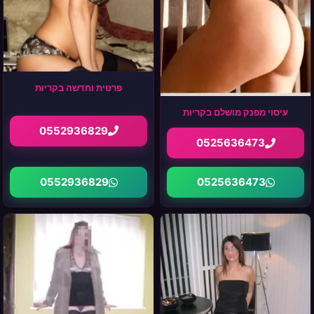
פרטית וחדשה בקריות
עיסוי מפנק מושלם בקריות
0552936829
0525636473
0552936829
0525636473