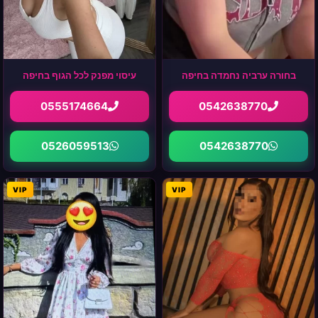
בחורה ערביה נחמדה בחיפה
עיסוי מפנק לכל הגוף בחיפה
0555174664
0542638770
0526059513
0542638770
VIP
VIP