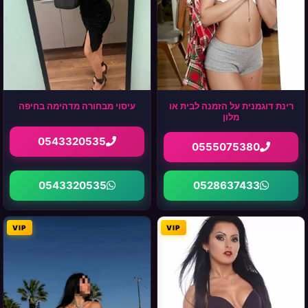
רינת דוגמנית על הזמנה לבית או
עיסוי מבחורה מדהימה בחיפה
מלון
0543320535
0555075380
0543320535
0528637433
VIP
VIP