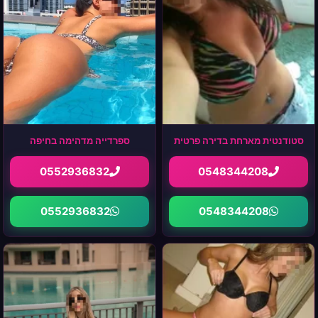
סטודנטית מארחת בדירה פרטית
ספרדייה מדהימה בחיפה
0552936832
0548344208
0552936832
0548344208