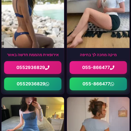
מיקה מחכה לך בחיפה
אירופאית מהממת חדשה באזור
0552936829
055-866477
0552936829
055-866477