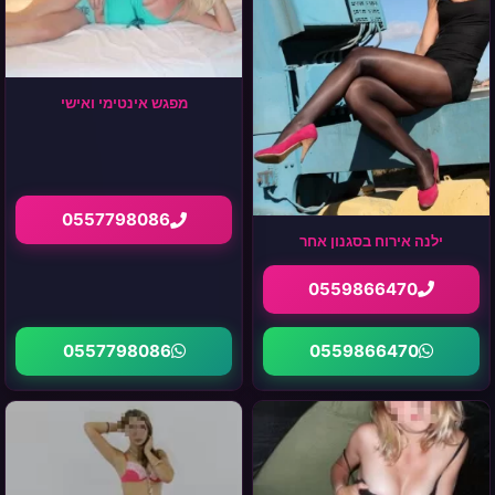
מפגש אינטימי ואישי
0557798086
ילנה אירוח בסגנון אחר
0559866470
0557798086
0559866470