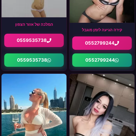
המלכה של אזור הצפון
קירה הגיעה לזמן מוגבל
0559535738
0552799244
0559535738
0552799244