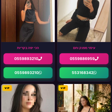
עיסוי מפנק וחם
הכי יפה בקריות
0559893210
0559886959
0559893210
553168342
VIP
VIP