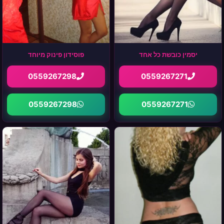
יסמין כובשת כל אחד
פוסידון פינוק מיוחד
0559267298
0559267271
0559267298
0559267271