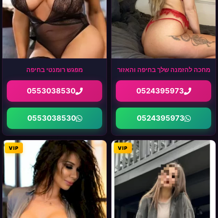
מחכה להזמנה שלך בחיפה והאזור
מפגש רומנטי בחיפה
0553038530
0524395973
0553038530
0524395973
VIP
VIP