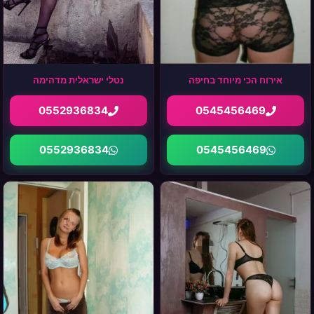
אירוח הכי מיוחד בחיפה
נטלי ישראלית מדהימה
0552936834
0545456469
0552936834
0545456469