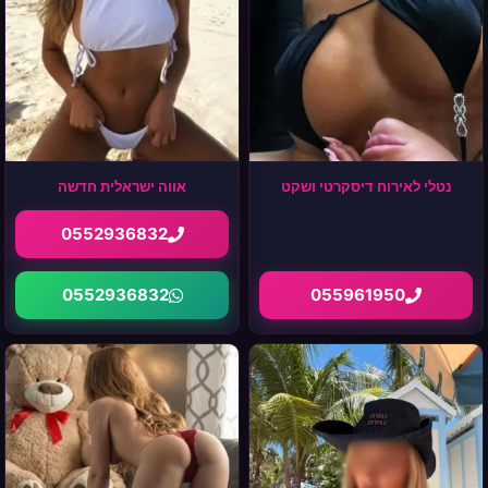
נטלי לאירוח דיסקרטי ושקט
אווה ישראלית חדשה
0552936832
0552936832
055961950