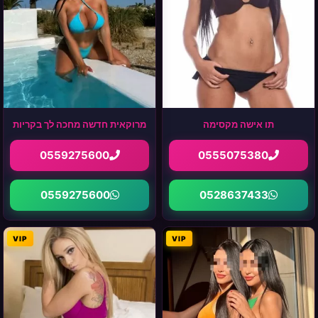
תו אישה מקסימה
מרוקאית חדשה מחכה לך בקריות
0559275600
0555075380
0559275600
0528637433
VIP
VIP