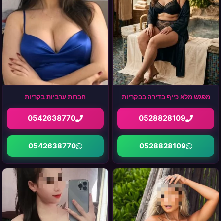
מפגש מלא כייף בדירה בבקריות
חברות ערביות בקריות
0542638770
0528828109
0542638770
0528828109