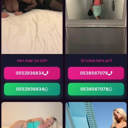
ליאן היפה מחכה לך
ילנה הכי שווה ויפה
0552936834
0538567078
0552936834
0538567078