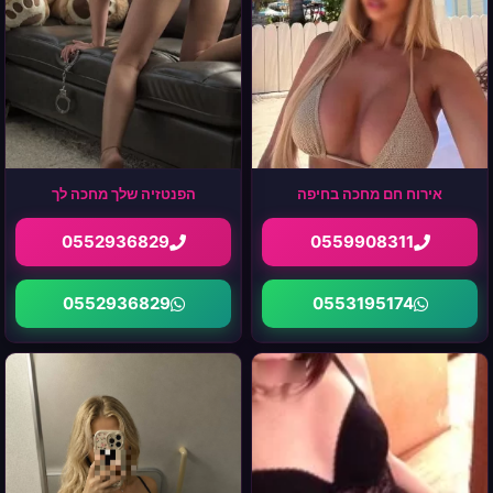
אירוח חם מחכה בחיפה
הפנטזיה שלך מחכה לך
0552936829
0559908311
0552936829
0553195174