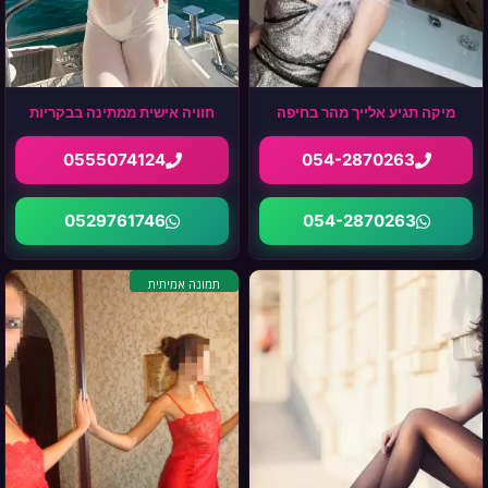
מיקה תגיע אלייך מהר בחיפה
חוויה אישית ממתינה בבקריות
0555074124
054-2870263
0529761746
054-2870263
תמונה אמיתית