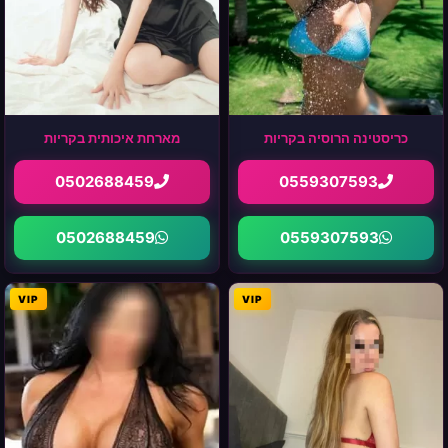
כריסטינה הרוסיה בקריות
מארחת איכותית בקריות
0502688459
0559307593
0502688459
0559307593
VIP
VIP