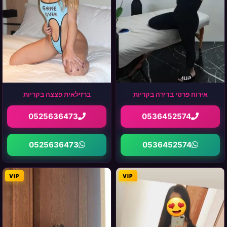
אירוח פרטי בדירה בקריות
ברזילאית פצצה בקריות
0525636473
0536452574
0525636473
0536452574
VIP
VIP