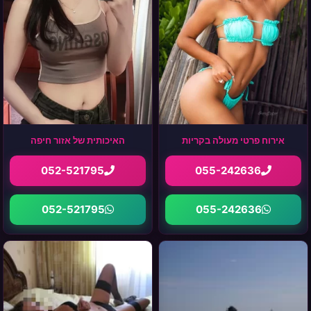
אירוח פרטי מעולה בקריות
האיכותית של אזור חיפה
052-521795
055-242636
052-521795
055-242636