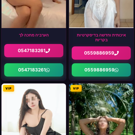
איכותית וחדשה בדיסקרטיות
הערביה מחכה לך
בקריות
0547183261
0559886959
0547183261
0559886959
VIP
VIP