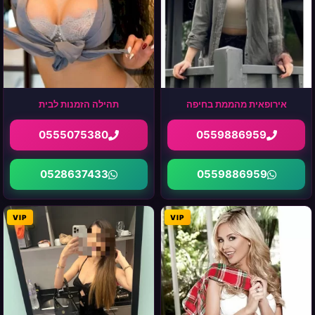
אירופאית מהממת בחיפה
תהילה הזמנות לבית
0555075380
0559886959
0528637433
0559886959
VIP
VIP