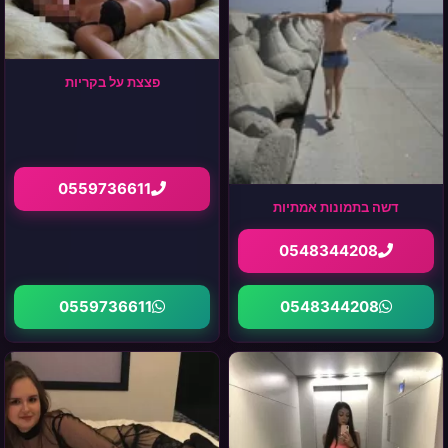
פצצת על בקריות
0559736611
דשה בתמונות אמתיות
0548344208
0559736611
0548344208