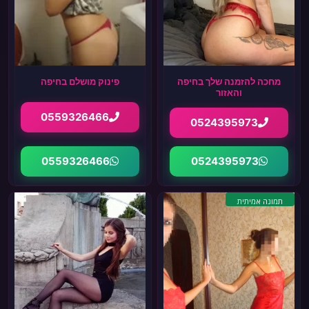
מחכה להזמנה שלך בחיפה
פינוק מושלם בחיפה
והאזור
0559326466
0524395973
0559326466
0524395973
תמונה אמיתית