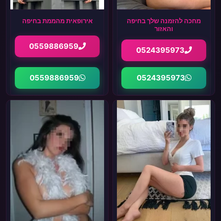
מחכה להזמנה שלך בחיפה
אירופאית מהממת בחיפה
והאזור
0559886959
0524395973
0559886959
0524395973