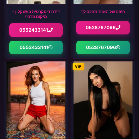
היפה של האזור מחכה לך
דירה דיסקרטית באשקלון –
מיקום מרכזי
0528767096
0552433141
0552433141
0528767096
VIP