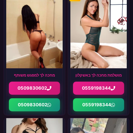
מושלמת מחכה לך באשקלון
מחכה לך למפגש משותף
0509830602
0559198344
0509830602
0559198344