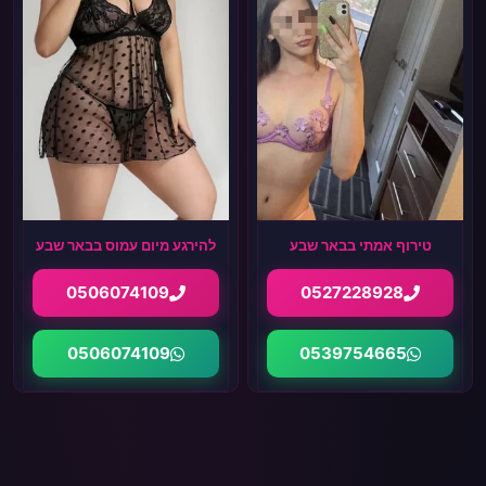
טירוף אמתי בבאר שבע
להירגע מיום עמוס בבאר שבע
0506074109
0527228928
0506074109
0539754665