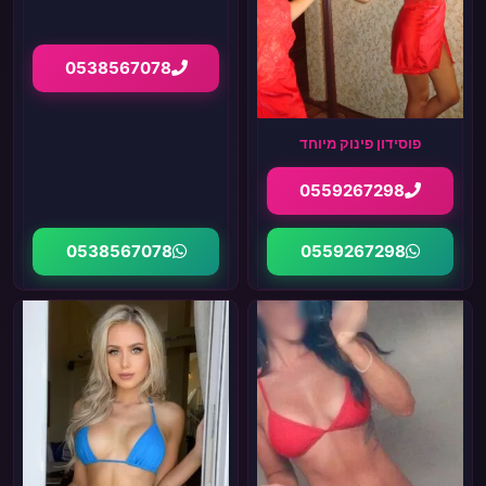
0538567078
פוסידון פינוק מיוחד
0559267298
0538567078
0559267298