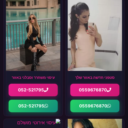
סטפני חדשה באזור שלך
עיסוי משחרר וסבלני באזור
052-521795
0559676870
052-521795
0559676870