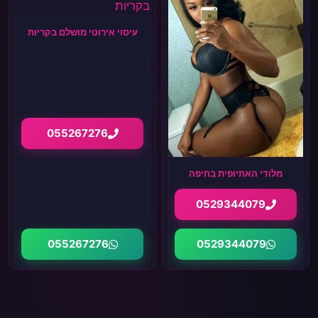
עיסוי אירוטי מושלם בקריות
055267276
מלודי האתיופית בחיפה
0529344079
055267276
0529344079