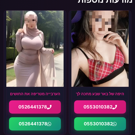
היפה של באר שבע מחכה לך
הערבייה מטריפה את החושים
0526441378
0553010382
0526441378
0553010382