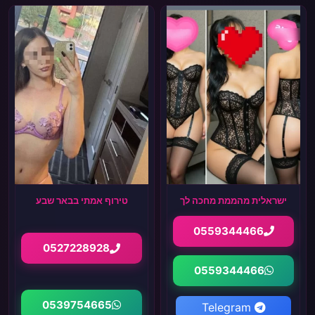
ישראלית מהממת מחכה לך
טירוף אמתי בבאר שבע
0559344466
0527228928
0559344466
0539754665
Telegram