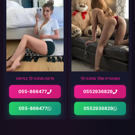
הפנטזיה שלך מחכה לך
מיקה מחכה לך בחיפה
055-866477
0552936829
055-866477
0552936829