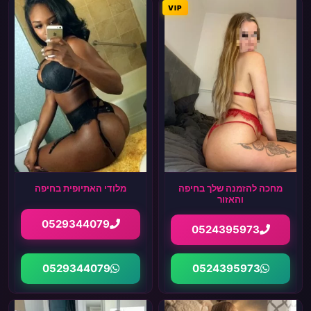
VIP
מחכה להזמנה שלך בחיפה
מלודי האתיופית בחיפה
והאזור
0529344079
0524395973
0529344079
0524395973