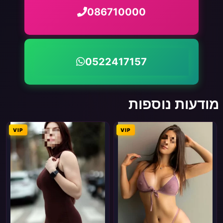
086710000
0522417157
מודעות נוספות
VIP
VIP