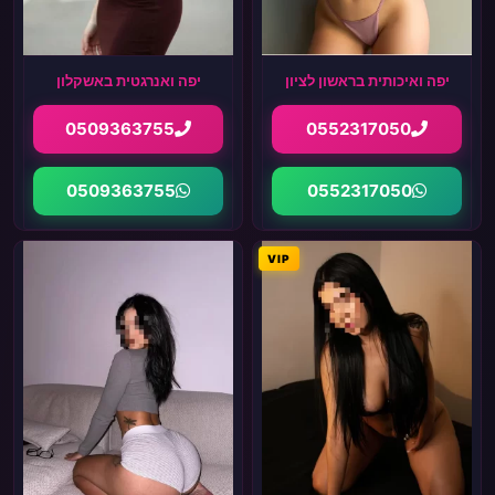
יפה ואיכותית בראשון לציון
יפה ואנרגטית באשקלון
0509363755
0552317050
0509363755
0552317050
VIP