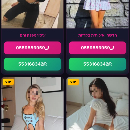
חדשה ואיכותית בקריות
עיסוי מפנק וחם
0559886959
0559886959
553168342
553168342
VIP
VIP