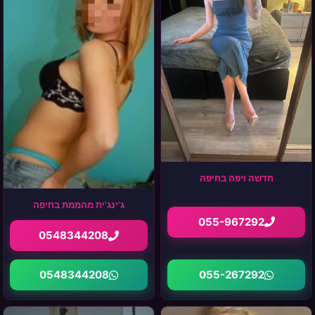
חדשה ויפה בחיפה
ג’ינג’ית מהממת בחיפה
055-967292
0548344208
055-267292
0548344208