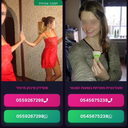
תמונה אמיתית
סטודנטית מארחת בשעות הפנאי
פוסידון פינוק מיוחד
0559267298
0545675238
0559267298
0545675238