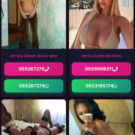
אירוח חם מחכה בחיפה
עיסוי אירוטי מושלם בקריות
055267276
0559908311
055267276
0553195174