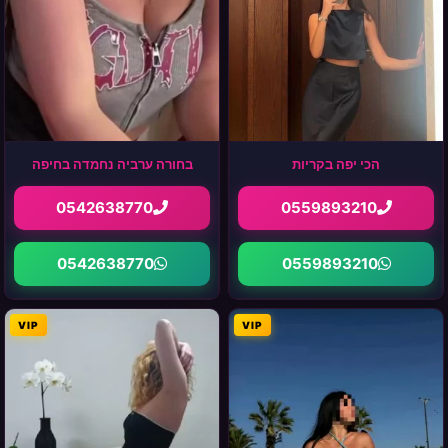
הכי יפה בקריות
בחורה ערביה נחמדה בחיפה
0542638770
0559893210
0542638770
0559893210
VIP
VIP