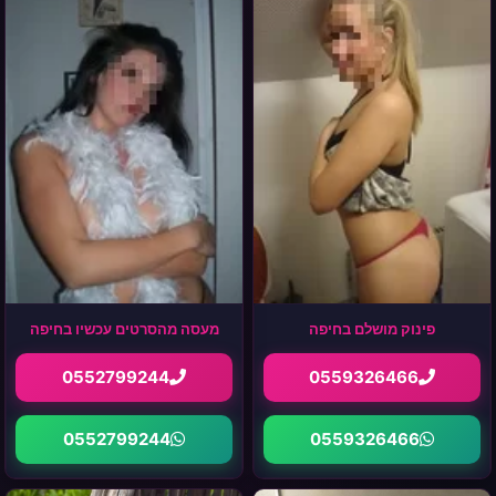
פינוק מושלם בחיפה
מעסה מהסרטים עכשיו בחיפה
0552799244
0559326466
0552799244
0559326466