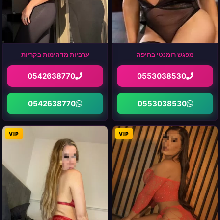
מפגש רומנטי בחיפה
ערביות מדהימות בקריות
0542638770
0553038530
0542638770
0553038530
VIP
VIP