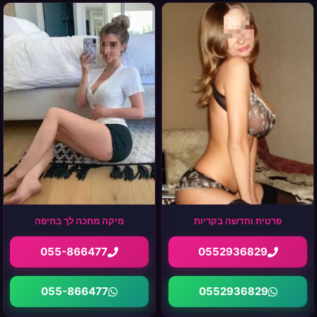
פרטית וחדשה בקריות
מיקה מחכה לך בחיפה
055-866477
0552936829
055-866477
0552936829