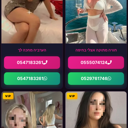
חוויה מתוקה אצלי בחיפה
הערביה מחכה לך
0547183261
0555074124
0547183261
0529761746
VIP
VIP