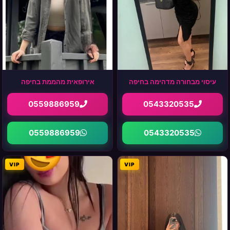
עיסוי מבחורה מדהימה בחיפה
אירופאית מהממת בחיפה
0559886959
0543320535
0559886959
0543320535
VIP
VIP