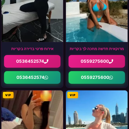
מרוקאית חדשה מחכה לך בקריות
אירוח פרטי בדירה בקריות
0536452574
0559275600
0536452574
0559275600
VIP
VIP