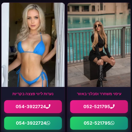
עיסוי משחרר וסבלני באזור
נערות ליווי פצצה בקריות
054-3922724
052-521795
054-3922724
052-521795