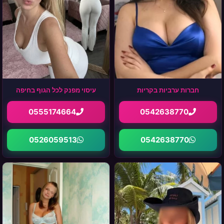
חברות ערביות בקריות
עיסוי מפנק לכל הגוף בחיפה
0555174664
0542638770
0526059513
0542638770