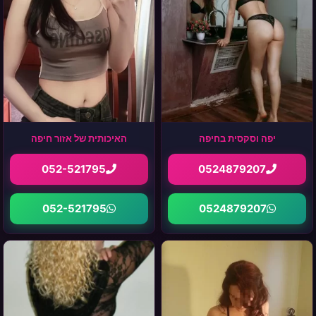
יפה וסקסית בחיפה
האיכותית של אזור חיפה
052-521795
0524879207
052-521795
0524879207