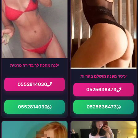
ילנה מחכה לך בדירה פרטית
עיסוי מפנק מושלם בקריות
0552814030
0525636473
0552814030
0525636473