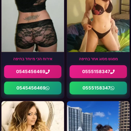
מפגש מסוג אחר בחיפה
אירוח הכי מיוחד בחיפה
0545456469
0555158347
0545456469
0555158347