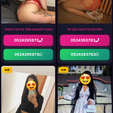
מארחת מדהימה בקריות
מחכה להזמנה שלך בחיפה והאזור
0524395973
0524393783
0524395973
0524393783
VIP
VIP