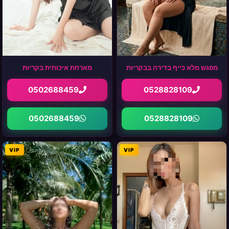
מפגש מלא כייף בדירה בבקריות
מארחת איכותית בקריות
0502688459
0528828109
0502688459
0528828109
VIP
VIP