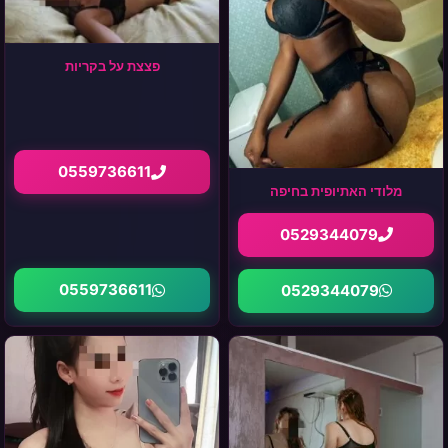
פצצת על בקריות
0559736611
מלודי האתיופית בחיפה
0529344079
0559736611
0529344079