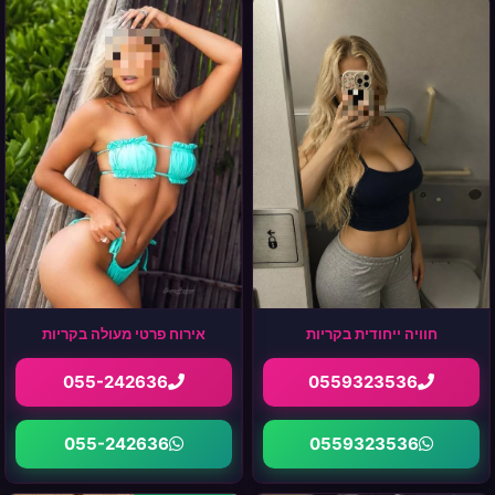
חוויה ייחודית בקריות
אירוח פרטי מעולה בקריות
055-242636
0559323536
055-242636
0559323536