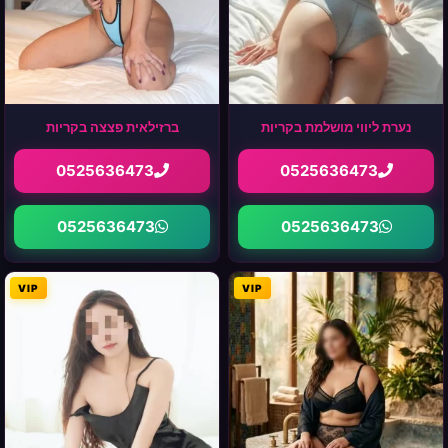
נערת ליווי מושלמת בקריות
ברזילאית פצצה בקריות
0525636473
0525636473
0525636473
0525636473
VIP
VIP