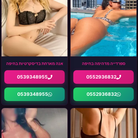
ספרדייה מדהימה בחיפה
אנה מארחת בדיסקרטיות בחיפה
0539348955
0552936832
0539348955
0552936832