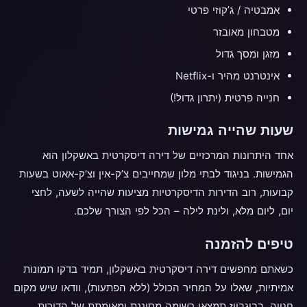
אמבטיה / ג’קוזי פרטי
מטבחון מאובזר
מזגן ומסך גדול
אינטרנט מהיר ו-Netflix
חנייה פרטית (יתרון גדול!)
שעות שהייה גמישות
אחד היתרונות המרכזיים של דירה דיסקרטית באשקלון הוא
הגמישות. בניגוד לבתי מלון שמחייבים צ’ק-אין וצ’ק-אאוט בשעות
קבועות, רוב הדירות הדיסקרטיות מציעות שהייה לשעה, לחצי
יום, ליום מלא, ולינת לילה – הכל לפי הצורך שלכם.
טיפים להזמנה
כשאתם מחפשים דירה דיסקרטית באשקלון, תמיד בדקו תמונות
אמיתיות, שאלו על המחיר הכולל (ללא הפתעות), וודאו שיש מקום
חנייה. בביגבויז תמצאו רשימה מסוננת ומאומתת של הדירות