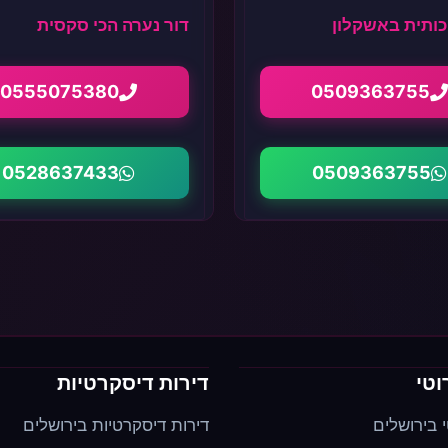
כותית באשקלון
דור נערה הכי סקסית
0555075380
0509363755
0528637433
0509363755
וטי
דירות דיסקרטיות
י בירושלים
דירות דיסקרטיות בירושלים