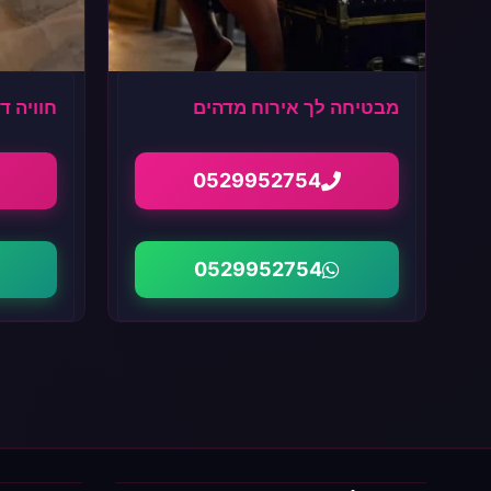
מבטיחה לך אירוח מדהים
חוויה 
0529952754
0529952754