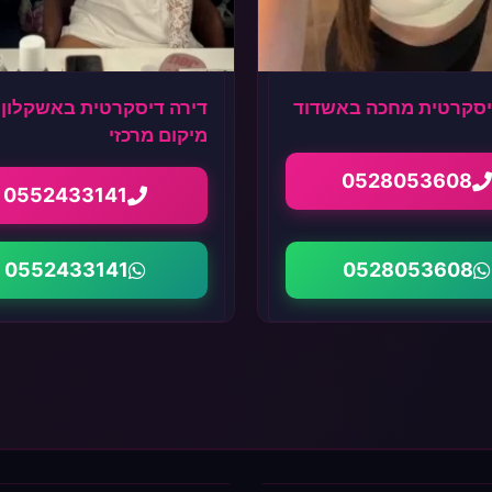
דיסקרטית מחכה באשדוד
דירה דיסקרטית באשקלון 
מיקום מרכזי
0528053608
0552433141
0552433141
0528053608