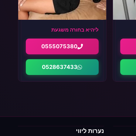
ליהיא בחורה משגעת
0555075380
0528637433
נערות ליווי