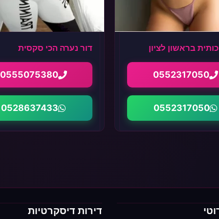
כותית בראשון לציון
דור נערה הכי סקסית
0555075380
0552317050
0528637433
0552317050
וטי
דירות דיסקרטיות