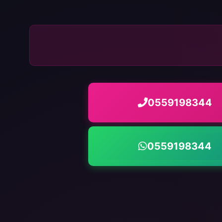
0559198344
0559198344